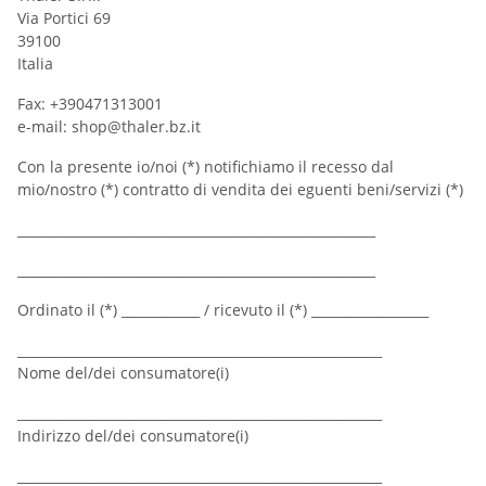
Via Portici 69
39100
Italia
Fax: +390471313001
e-mail: shop@thaler.bz.it
Con la presente io/noi (*) notifichiamo il recesso dal
mio/nostro (*) contratto di vendita dei eguenti beni/servizi (*)
_______________________________________________________
_______________________________________________________
Ordinato il (*) ____________ / ricevuto il (*) __________________
________________________________________________________
Nome del/dei consumatore(i)
________________________________________________________
Indirizzo del/dei consumatore(i)
________________________________________________________